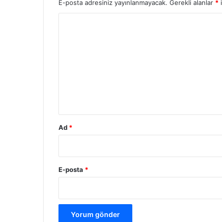
E-posta adresiniz yayınlanmayacak.
Gerekli alanlar
*
i
Y
o
r
u
m
*
Ad
*
E-posta
*