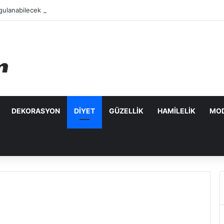
ulanabilecek Leke Karşıtı Maskeler
DEKORASYON
DIYET
GÜZELLIK
HAMILELIK
MO