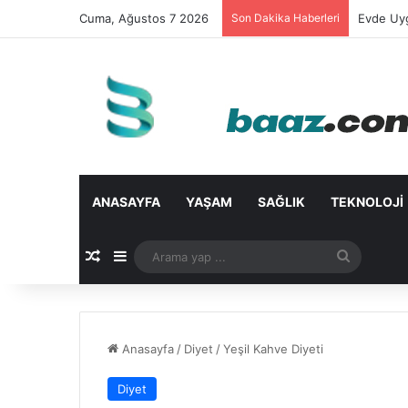
Cuma, Ağustos 7 2026
Son Dakika Haberleri
Evde Uyg
ANASAYFA
YAŞAM
SAĞLIK
TEKNOLOJI
Rastgele Makale
Kenar Bölmesi
Arama
yap
...
Anasayfa
/
Diyet
/
Yeşil Kahve Diyeti
Diyet