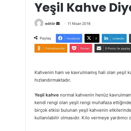
Yeşil Kahve Diy
Bir
editör
11 Nisan 2018
e-
posta
Paylaş
Facebook
X
LinkedIn
göndermek
Odnoklassniki
Pocket
E-Posta ile paylaş
Kahvenin ham ve kavrulmamış hali olan yeşil k
hızlandırmaktadır.
Yeşil kahve
normal kahvenin henüz kavrulmamış
kendi rengi olan yeşil rengi muhafaza ettiğinde
birçok etkisi bulunan yeşil kahvenin etkilerind
kullanılabilir olmasıdır. Kilo vermeye yardımcı o