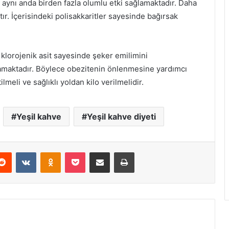
 aynı anda birden fazla olumlu etki sağlamaktadır. Daha
tır. İçerisindeki polisakkaritler sayesinde bağırsak
klorojenik asit sayesinde şeker emilimini
amaktadır. Böylece obezitenin önlenmesine yardımcı
ilmeli ve sağlıklı yoldan kilo verilmelidir.
Yeşil kahve
Yeşil kahve diyeti
erest
Reddit
VKontakte
Odnoklassniki
Pocket
E-Posta ile paylaş
Yazdır