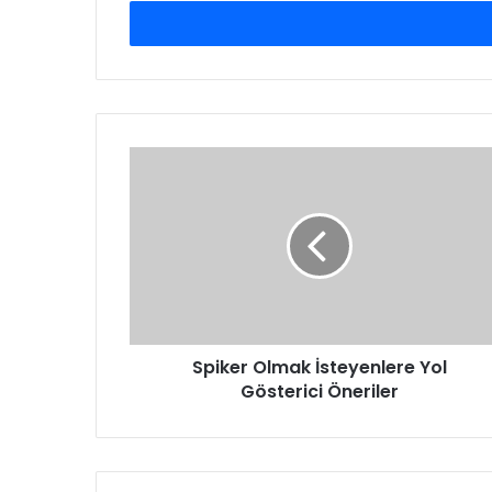
adresinizi
giriniz
Spiker
Olmak
İsteyenlere
Yol
Gösterici
Öneriler
Spiker Olmak İsteyenlere Yol
Gösterici Öneriler