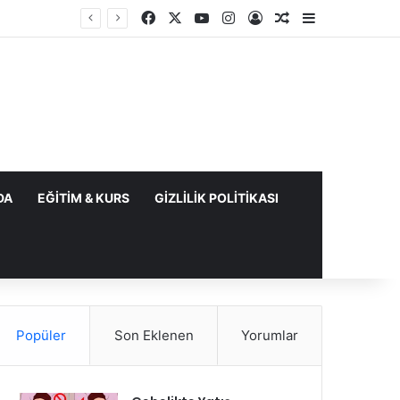
Facebook
X
YouTube
Instagram
Kayıt Ol
Rastgele Makale
Kenar Bölme
DA
EĞITIM & KURS
GIZLILIK POLITIKASI
Popüler
Son Eklenen
Yorumlar