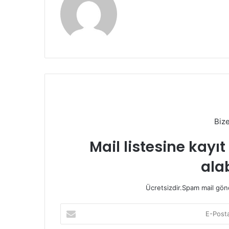
Biz
Mail listesine kayı
alab
Ücretsizdir.Spam mail gönde
E-
Posta