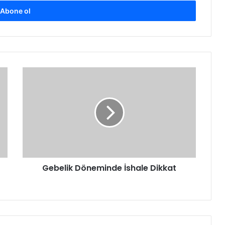
Gebelik
Döneminde
İshale
Dikkat
Gebelik Döneminde İshale Dikkat