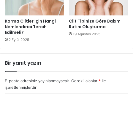
sağlıklı beslenmeye özen göstermek oldukça önemlidir. Bu
önerileri uygulayarak, saçlarınızın kış aylarında da parlak,
Karma Ciltler İçin Hangi
Cilt Tipinize Göre Bakım
canlı ve sağlıklı kalmasını sağlayabilirsiniz.
Nemlendirici Tercih
Rutini Oluşturma
Edilmeli?
19 Ağustos 2025
2 Eylül 2025
Soğuk Havalarda Saç Bakımı
Bir yanıt yazın
E-posta adresiniz yayınlanmayacak.
Gerekli alanlar
*
ile
işaretlenmişlerdir
Y
o
r
u