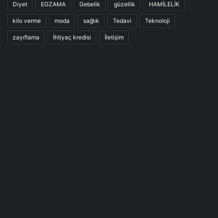
Diyet
EGZAMA
Gebelik
güzellik
HAMİLELİK
kilo verme
moda
sağlık
Tedavi
Teknoloji
zayıflama
İhtiyaç kredisi
İletişim