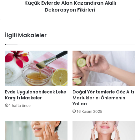
de ilgilidir. Soğuk havalarda saç uçlarınızı korumanın bir
Küçük Evlerde Alan Kazandıran Akıllı
Dekorasyon Fikirleri
diğer yolu da vücudunuza ihtiyacı olan besinleri vermektir.
Bol Su Tüketin:
Kuru hava nedeniyle saçlar daha
çabuk nem kaybeder. Bu nedenle, günlük en az 2 litre
İlgili Makaleler
su içmeye özen gösterin.
Protein ve Omega-3 Kaynaklarını Tüketin:
Yumurta,
somon, ceviz ve avokado gibi besinler, saçlarınızın
daha gür ve sağlıklı olmasına yardımcı olabilir.
Vitamin Takviyeleri Alın:
Biotin, E vitamini ve demir
gibi vitaminler, saç sağlığı için kritik öneme sahiptir.
Evde Uygulanabilecek Leke
Doğal Yöntemlerle Göz Altı
Doktorunuza danışıp uygun takviyeleri
Karşıtı Maskeler
Morluklarını Önlemenin
kullanabilirsiniz.
Yolları
1 hafta önce
16 Kasım 2025
Sonuç
Soğuk havalarda saç uçlarınızı korumak için, doğru bakım
ürünlerini kullanmak, fiziksel koruma önlemleri almak ve