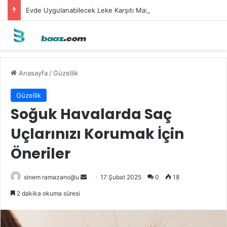
Evde Uygulanabilecek Leke Karşıtı Maskeler
Anasayfa
/
Güzellik
Güzellik
Soğuk Havalarda Saç
Uçlarınızı Korumak İçin
Öneriler
Bir
sinem ramazanoğlu
17 Şubat 2025
0
18
e-
2 dakika okuma süresi
posta
göndermek