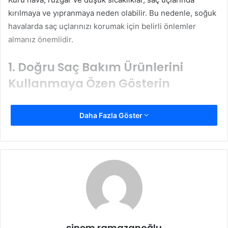
kırılmaya ve yıpranmaya neden olabilir. Bu nedenle, soğuk
havalarda saç uçlarınızı korumak için belirli önlemler
almanız önemlidir.
1. Doğru Saç Bakım Ürünlerini
Kullanmaya Özen Gösterin
Soğuk hava, saç tellerinin nemini kaybetmesine neden
Daha Fazla Göster
olur. Bu nedenle, saçlarınızı neme doyuracak
doğru saç
bakım ürünlerini
tercih etmelisiniz.
Nemlendirici şampuan ve Saç Kremi:
Kuru saçlar için
tasarlanmış, içeriğinde argan yağı, jojoba yağı ve
hindistancevizi yağı gibi besleyici bileşenler bulunan
şampuan ve saç kremleri tercih edilmelidir.
Saç Maskeleri ve Yağlar:
Haftada en az bir kez
nemlendirici saç maskesi kullanarak saç tellerinizi
sinem ramazanoğlu