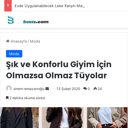
Evde Uygulanabilecek Leke Karşıtı Maskeler
Anasayfa
/
Moda
Moda
Şık ve Konforlu Giyim İçin
Olmazsa Olmaz Tüyolar
Bir
sinem ramazanoğlu
13 Şubat 2025
0
24
e-
2 dakika okuma süresi
posta
göndermek