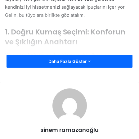
kendinizi iyi hissetmenizi sağlayacak ipuçlarını içeriyor.
Gelin, bu tüyolara birlikte göz atalım.
1. Doğru Kumaş Seçimi: Konforun
ve Şıklığın Anahtarı
Şık ve konforlu giyim denildiğinde akla ilk gelen
Daha Fazla Göster
unsurlardan biri, kumaş seçimidir. Doğru kumaş, hem
vücudunuzu rahat ettirir hem de şık bir görünüm sunar.
Özellikle pamuk, keten, kaşmir ve ipek gibi doğal kumaşlar,
nefes alabilirlikleri sayesinde gün boyu konfor sağlar. Aynı
zamanda bu kumaşlar, şık bir duruş için de ideal
seçeneklerdir.
Örneğin, pamuklu bir gömlek veya keten bir pantolon, hem
iş hayatında hem de günlük yaşamda rahatlık ve stil sunar.
sinem ramazanoğlu
Ayrıca, esnek kumaşlar tercih ederek hareket