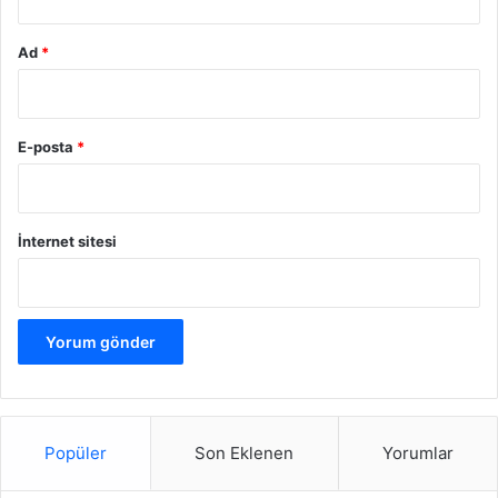
konforlu kombin önerileri
moda
Ad
*
şık kombin önerileri
E-posta
*
İnternet sitesi
Popüler
Son Eklenen
Yorumlar