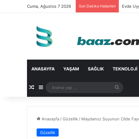
Cuma, Ağustos 7 2026
Son Dakika Haberleri
Evde Uyg
ANASAYFA
YAŞAM
SAĞLIK
TEKNOLOJI
Rastgele Makale
Kenar Bölmesi
Arama
yap
...
Anasayfa
/
Güzellik
/
Maydanoz Suyunun Cilde Fayd
Güzellik