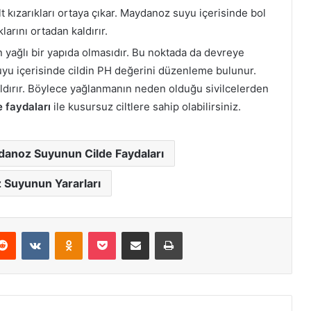
ilt kızarıkları ortaya çıkar. Maydanoz suyu içerisinde bol
larını ortadan kaldırır.
in yağlı bir yapıda olmasıdır. Bu noktada da devreye
u içerisinde cildin PH değerini düzenleme bulunur.
kaldırır. Böylece yağlanmanın neden olduğu sivilcelerden
 faydaları
ile kusursuz ciltlere sahip olabilirsiniz.
anoz Suyunun Cilde Faydaları
Suyunun Yararları
erest
Reddit
VKontakte
Odnoklassniki
Pocket
E-Posta ile paylaş
Yazdır