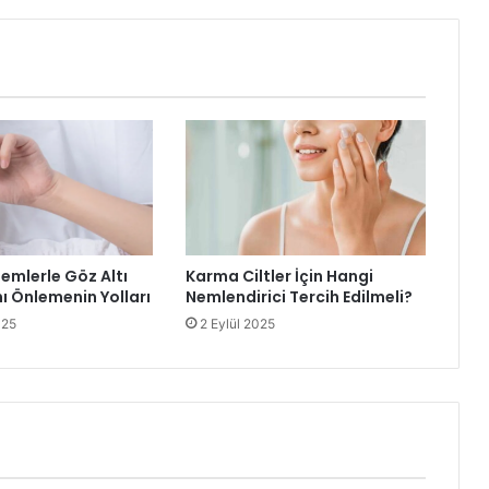
emlerle Göz Altı
Karma Ciltler İçin Hangi
ı Önlemenin Yolları
Nemlendirici Tercih Edilmeli?
025
2 Eylül 2025