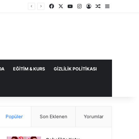
Facebook
X
YouTube
Instagram
Kayıt Ol
Rastgele Makale
Kenar Bölme
DA
EĞITIM & KURS
GIZLILIK POLITIKASI
Popüler
Son Eklenen
Yorumlar