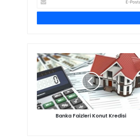
Posta
adresinizi
giriniz
Banka
Faizleri
Konut
Kredisi
Banka Faizleri Konut Kredisi