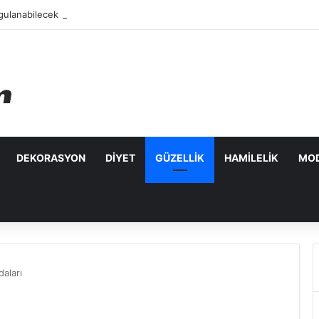
ulanabilecek Leke Karşıtı Maskeler
DEKORASYON
DIYET
GÜZELLIK
HAMILELIK
MO
aları