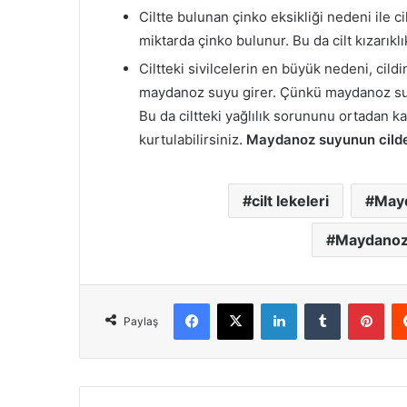
Ciltte bulunan çinko eksikliği nedeni ile c
miktarda çinko bulunur. Bu da cilt kızarıklık
Ciltteki sivilcelerin en büyük nedeni, cild
maydanoz suyu girer. Çünkü maydanoz suy
Bu da ciltteki yağlılık sorununu ortadan 
kurtulabilirsiniz.
Maydanoz suyunun cilde
cilt lekeleri
Mayd
Maydanoz 
Facebook
X
LinkedIn
Tumblr
Pint
Paylaş