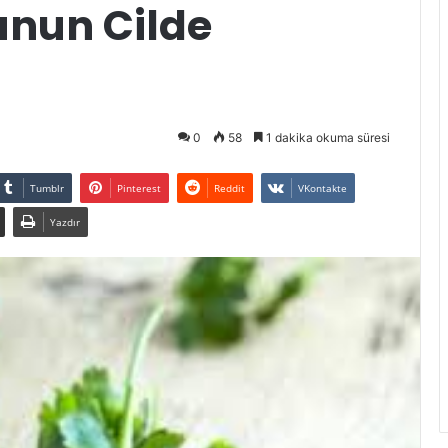
nun Cilde
0
58
1 dakika okuma süresi
Tumblr
Pinterest
Reddit
VKontakte
Yazdır