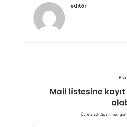
editör
Biz
Mail listesine kayı
alab
Ücretsizdir.Spam mail gönde
E-