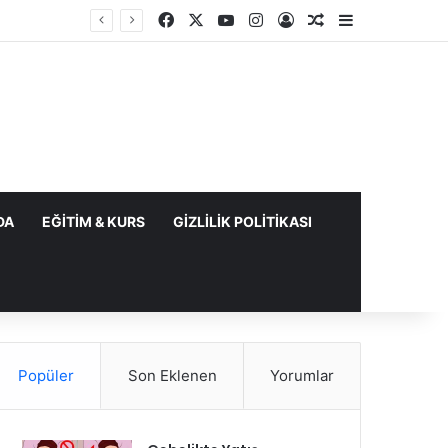
Facebook
X
YouTube
Instagram
Kayıt Ol
Rastgele Makale
Kenar Bölme
DA
EĞITIM & KURS
GIZLILIK POLITIKASI
Popüler
Son Eklenen
Yorumlar