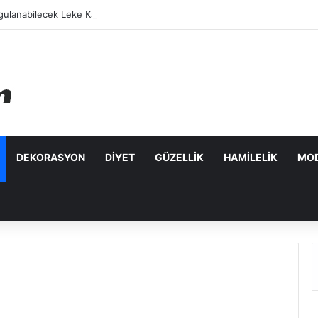
ulanabilecek Leke Karşıtı Maskeler
DEKORASYON
DIYET
GÜZELLIK
HAMILELIK
MO