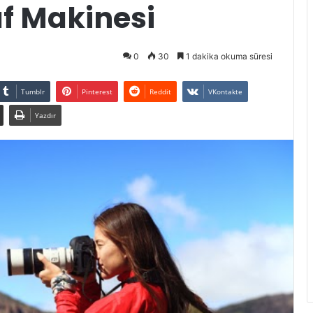
af Makinesi
0
30
1 dakika okuma süresi
Tumblr
Pinterest
Reddit
VKontakte
Yazdır