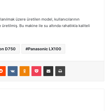
ullanılmak üzere üretilen model, kullanıcılarının
 üretilmiş. Bu makine ile su altında rahatlıkla kaliteli
on D750
Panasonic LX100
erest
Reddit
VKontakte
Odnoklassniki
Pocket
E-Posta ile paylaş
Yazdır