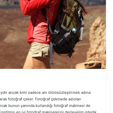
ydir ancak kimi sadece anı ölümsüzleştirmek adına
larak fotoğraf çeker. Fotoğraf çekmede aslolan
ncak bunun yanında kullandığı fotoğraf makinesi de
 üretilmiş en iyi fotoğraf makinelerini derleyelim istedik.