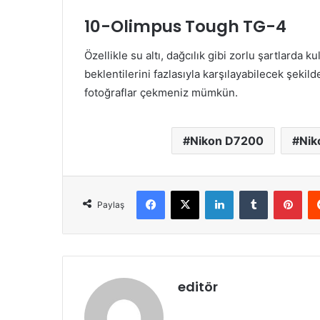
10-Olimpus Tough TG-4
Özellikle su altı, dağcılık gibi zorlu şartlarda k
beklentilerini fazlasıyla karşılayabilecek şekilde
fotoğraflar çekmeniz mümkün.
Nikon D7200
Nik
Facebook
X
LinkedIn
Tumblr
Pint
Paylaş
editör