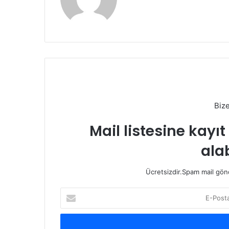
Biz
Mail listesine kayı
alab
Ücretsizdir.Spam mail gönde
E-
Posta
adresinizi
giriniz