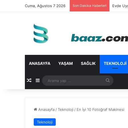
Cuma, Ağustos 7 2026
Son Dakika Haberleri
Evde Uyg
ANASAYFA
YAŞAM
SAĞLIK
TEKNOLOJI
Rastgele Makale
Kenar Bölmesi
Arama
yap
...
Anasayfa
/
Teknoloji
/
En İyi 10 Fotoğraf Makinesi
Teknoloji