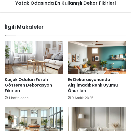
istedikleri gibi
aydınlık ve ferah ortamlar tasarlamak
Yatak Odasında En Kullanışlı Dekor Fikirleri
isteyen kişiler bu fikirlerden yola çıkarak kısa zaman içinde
amaçlarına ulaşabilmektedirler.
İlgili Makaleler
aydınlık ortamlar oluşturmak
aydınlık ve ferah ortamlar tasarlamak
çok şık ve aydınlık ortamlar oluşturmak
Küçük Odaları Ferah
Ev Dekorasyonunda
Gösteren Dekorasyon
Alışılmadık Renk Uyumu
Fikirleri
Önerileri
1 hafta önce
9 Aralık 2025