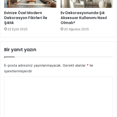
Evinize Özel Modern
Ev Dekorasyonunda Şık
Dekorasyon Fikirleri İle
Aksesuar Kullanımı Nasıl
Şıklık
Olmalı?
22 Eylül 2025
20 Ağustos 2025
Bir yanıt yazın
E-posta adresiniz yayınlanmayacak.
Gerekli alanlar
*
ile
işaretlenmişlerdir
Y
o
r
u
m