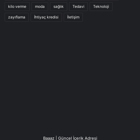
kilo verme
moda
sağlık
Tedavi
Teknoloji
zayıflama
İhtiyaç kredisi
İletişim
Baaaz | Güncel İçerik Adresi