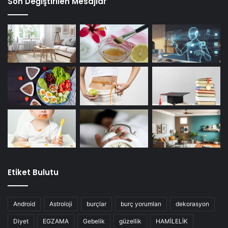
Son Değiştirilen Mesajlar
Etiket Bulutu
Android
Astroloji
burçlar
burç yorumları
dekorasyon
Diyet
EGZAMA
Gebelik
güzellik
HAMİLELİK