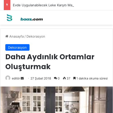
Evde Uygulanabilecek Leke Karşıtı Maskeler
Anasayfa
/
Dekorasyon
Dekorasyon
Daha Aydınlık Ortamlar
Oluşturmak
Bir
editör
27 Şubat 2018
0
37
1 dakika okuma süresi
e-
posta
göndermek