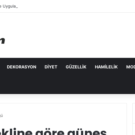
e Uygulanabilecek Leke Karşıtı Maskeler
DEKORASYON
DIYET
GÜZELLIK
HAMILELIK
MO
ğü
ekline göre güneş