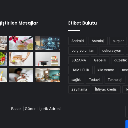
iştirilen Mesajlar
Etiket Bulutu
Android
Astroloji
burçlar
burç yorumları
dekorasyon
EGZAMA
Gebelik
güzellik
HAMİLELİK
kilo verme
mo
sağlık
Tedavi
Teknoloji
zayıflama
İhtiyaç kredisi
İ
E
Baaaz | Güncel İçerik Adresi
P
a
g