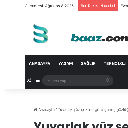
Cumartesi, Ağustos 8 2026
Son Dakika Haberleri
Evd
ANASAYFA
YAŞAM
SAĞLIK
TEKNOLOJI
Rastgele Makale
Kenar Bölmesi
Arama
yap
...
Anasayfa
/
Yuvarlak yüz şekline göre güneş gözlü
Yuvarlak yüz ş