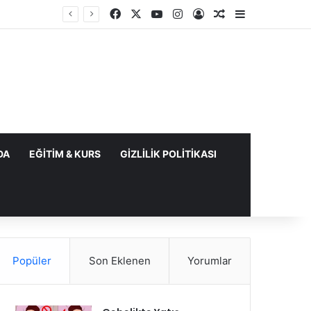
Facebook
X
YouTube
Instagram
Kayıt Ol
Rastgele Makale
Kenar Bölme
DA
EĞITIM & KURS
GIZLILIK POLITIKASI
Popüler
Son Eklenen
Yorumlar