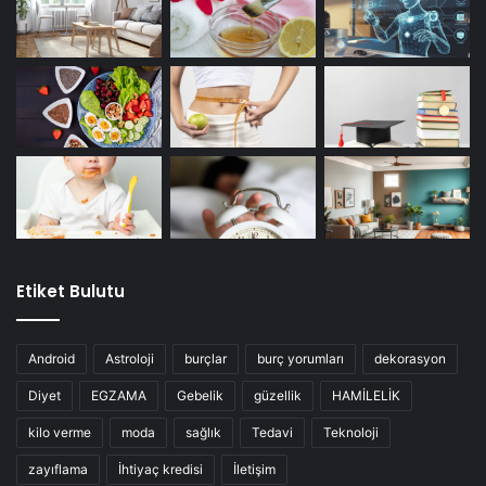
Etiket Bulutu
Android
Astroloji
burçlar
burç yorumları
dekorasyon
Diyet
EGZAMA
Gebelik
güzellik
HAMİLELİK
kilo verme
moda
sağlık
Tedavi
Teknoloji
zayıflama
İhtiyaç kredisi
İletişim