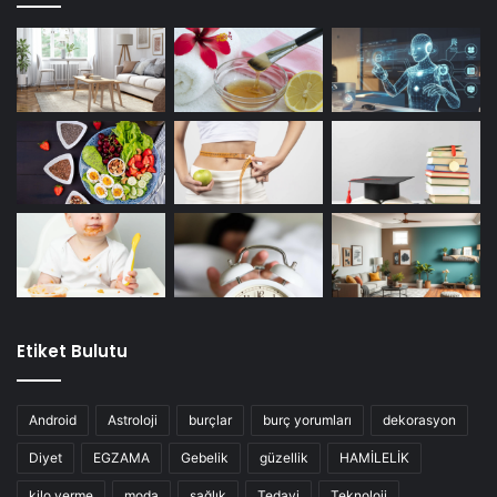
Etiket Bulutu
Android
Astroloji
burçlar
burç yorumları
dekorasyon
Diyet
EGZAMA
Gebelik
güzellik
HAMİLELİK
kilo verme
moda
sağlık
Tedavi
Teknoloji