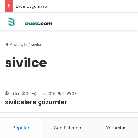
Evde Uygulanabilecek Leke Karşıtı Maskeler
Anasayfa
/
sivilce
sivilce
editör
30 Ağustos 2015
0
38
sivilcelere çözümler
Popüler
Son Eklenen
Yorumlar