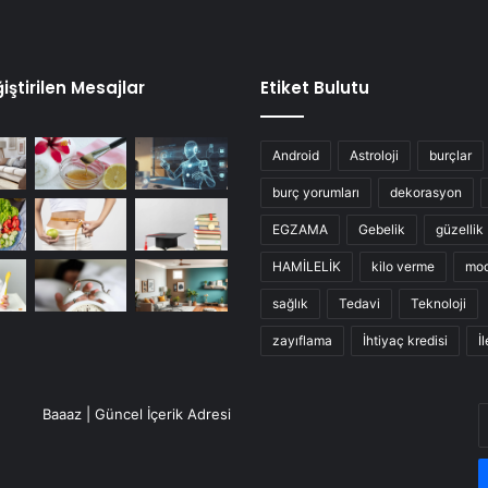
iştirilen Mesajlar
Etiket Bulutu
Android
Astroloji
burçlar
burç yorumları
dekorasyon
EGZAMA
Gebelik
güzellik
HAMİLELİK
kilo verme
mo
sağlık
Tedavi
Teknoloji
zayıflama
İhtiyaç kredisi
İ
E
Baaaz | Güncel İçerik Adresi
P
a
g