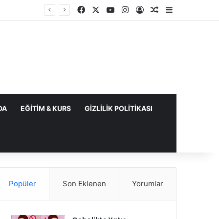
Facebook
X
YouTube
Instagram
Kayıt Ol
Rastgele Makale
Kenar Bölme
DA
EĞITIM & KURS
GIZLILIK POLITIKASI
Popüler
Son Eklenen
Yorumlar