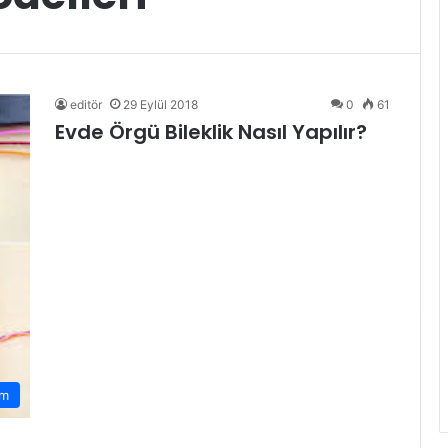
editör
29 Eylül 2018
0
61
Evde Örgü Bileklik Nasıl Yapılır?
am