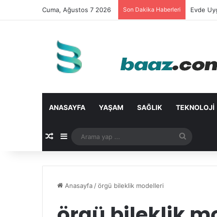
Cuma, Ağustos 7 2026
Son Dakika Haberleri
Evde Uyg
ANASAYFA
YAŞAM
SAĞLIK
TEKNOLOJI
Rastgele Makale
Kenar Bölmesi
Arama
yap
...
Anasayfa
/
örgü bileklik modelleri
örgü bileklik m