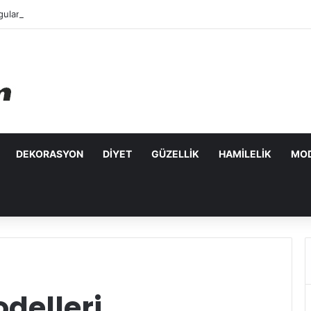
ulanabilecek Leke Karşıtı Maskeler
DEKORASYON
DIYET
GÜZELLIK
HAMILELIK
MO
odelleri