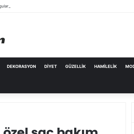
ulanabilecek Leke Karşıtı Maskeler
DEKORASYON
DIYET
GÜZELLIK
HAMILELIK
MO
a özel saç bakım