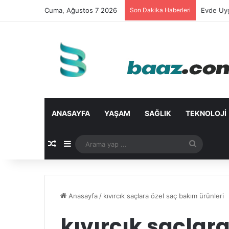
Cuma, Ağustos 7 2026
Son Dakika Haberleri
Evde Uyg
ANASAYFA
YAŞAM
SAĞLIK
TEKNOLOJI
Rastgele Makale
Kenar Bölmesi
Arama
yap
...
Anasayfa
/
kıvırcık saçlara özel saç bakım ürünleri
kıvırcık saçlar