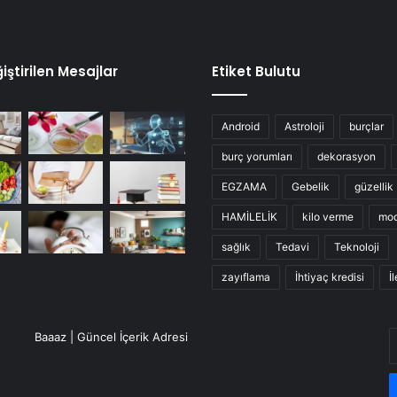
iştirilen Mesajlar
Etiket Bulutu
Android
Astroloji
burçlar
burç yorumları
dekorasyon
EGZAMA
Gebelik
güzellik
HAMİLELİK
kilo verme
mo
sağlık
Tedavi
Teknoloji
zayıflama
İhtiyaç kredisi
İ
E
Baaaz | Güncel İçerik Adresi
P
a
g