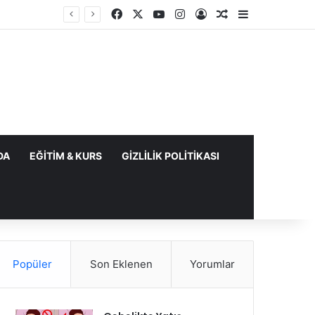
Facebook
X
YouTube
Instagram
Kayıt Ol
Rastgele Makale
Kenar Bölme
DA
EĞITIM & KURS
GIZLILIK POLITIKASI
Popüler
Son Eklenen
Yorumlar