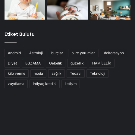
Etiket Bulutu
Android
Astroloji
burçlar
burç yorumları
dekorasyon
Diyet
EGZAMA
Gebelik
güzellik
HAMİLELİK
kilo verme
moda
sağlık
Tedavi
Teknoloji
zayıflama
İhtiyaç kredisi
İletişim