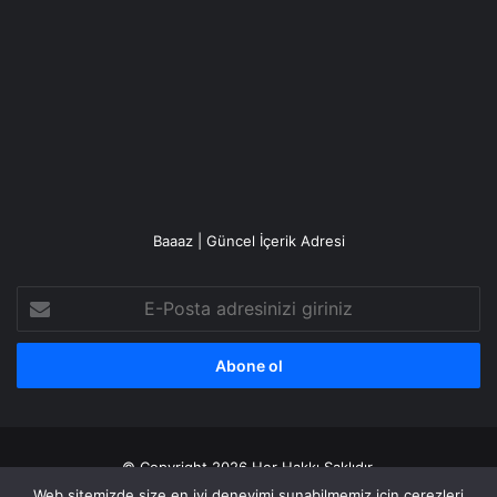
Baaaz | Güncel İçerik Adresi
E-
Posta
adresinizi
giriniz
© Copyright 2026 Her Hakkı Saklıdır.
Web sitemizde size en iyi deneyimi sunabilmemiz için çerezleri