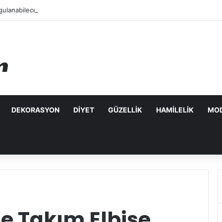
ulanabilecek Leke Karşıtı Maskeler
DEKORASYON
DIYET
GÜZELLIK
HAMILELIK
MO
de Takım Elbise