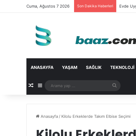
Cuma, Ağustos 7 2026
Son Dakika Haberleri
Evde Uyg
ANASAYFA
YAŞAM
SAĞLIK
TEKNOLOJI
Rastgele Makale
Kenar Bölmesi
Arama
yap
...
Anasayfa
/
Kilolu Erkeklerde Takım Elbise Seçimi
Kilolu Erkekler