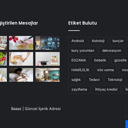
iştirilen Mesajlar
Etiket Bulutu
Android
Astroloji
burçlar
burç yorumları
dekorasyon
EGZAMA
Gebelik
güzellik
HAMİLELİK
kilo verme
mo
sağlık
Tedavi
Teknoloji
zayıflama
İhtiyaç kredisi
İ
E
Baaaz | Güncel İçerik Adresi
P
a
g