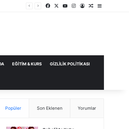
Facebook
X
YouTube
Instagram
Kayıt Ol
Rastgele Makale
Kenar Bölme
DA
EĞITIM & KURS
GIZLILIK POLITIKASI
Popüler
Son Eklenen
Yorumlar