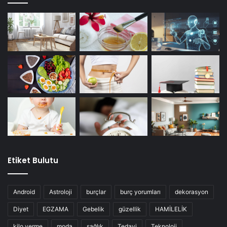
Etiket Bulutu
Android
Astroloji
burçlar
burç yorumları
dekorasyon
Diyet
EGZAMA
Gebelik
güzellik
HAMİLELİK
kilo verme
moda
sağlık
Tedavi
Teknoloji