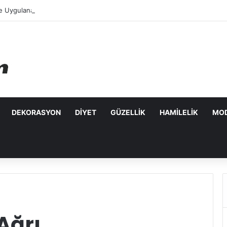
e Uygulanabilecek Leke Karşıtı Maskeler
DEKORASYON
DIYET
GÜZELLIK
HAMILELIK
MO
 Ağrı