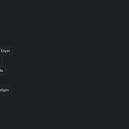
Diyet
da
letişim