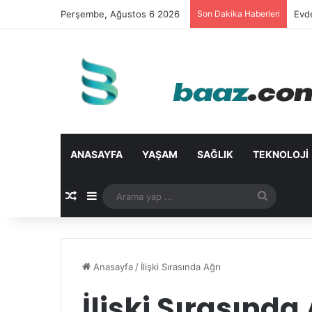
Perşembe, Ağustos 6 2026
Son Dakika Haberleri
Evd
ANASAYFA
YAŞAM
SAĞLIK
TEKNOLOJI
Rastgele Makale
Kenar Bölmesi
Arama
yap
...
Anasayfa
/
İlişki Sırasında Ağrı
İlişki Sırasında