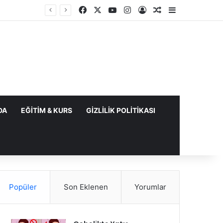
Facebook
X
YouTube
Instagram
Kayıt Ol
Rastgele Makale
Kenar Bölme
DA
EĞITIM & KURS
GIZLILIK POLITIKASI
Popüler
Son Eklenen
Yorumlar