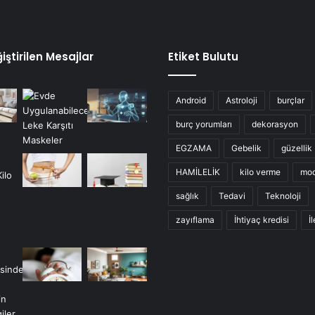
iştirilen Mesajlar
Etiket Bulutu
Android
Astroloji
burçlar
burç yorumları
dekorasyon
EGZAMA
Gebelik
güzellik
HAMİLELİK
kilo verme
mo
sağlık
Tedavi
Teknoloji
zayıflama
İhtiyaç kredisi
İ