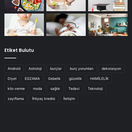
Etiket Bulutu
Android
Astroloji
burçlar
burç yorumları
dekorasyon
Diyet
EGZAMA
Gebelik
güzellik
HAMİLELİK
kilo verme
moda
sağlık
Tedavi
Teknoloji
zayıflama
İhtiyaç kredisi
İletişim