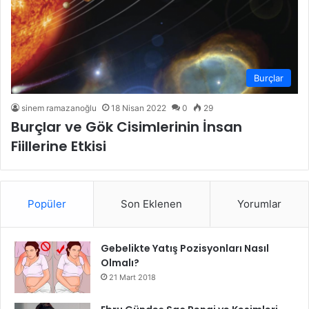
Burçlar
sinem ramazanoğlu
18 Nisan 2022
0
29
Burçlar ve Gök Cisimlerinin İnsan
Fiillerine Etkisi
Popüler
Son Eklenen
Yorumlar
Gebelikte Yatış Pozisyonları Nasıl
Olmalı?
21 Mart 2018