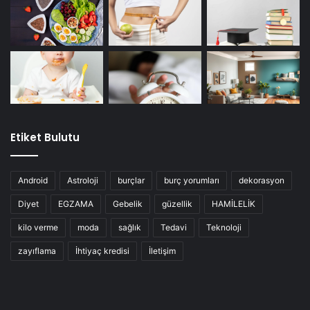
Etiket Bulutu
Android
Astroloji
burçlar
burç yorumları
dekorasyon
Diyet
EGZAMA
Gebelik
güzellik
HAMİLELİK
kilo verme
moda
sağlık
Tedavi
Teknoloji
zayıflama
İhtiyaç kredisi
İletişim