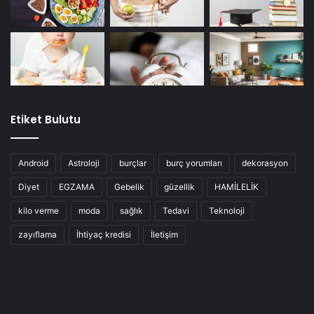
Etiket Bulutu
Android
Astroloji
burçlar
burç yorumları
dekorasyon
Diyet
EGZAMA
Gebelik
güzellik
HAMİLELİK
kilo verme
moda
sağlık
Tedavi
Teknoloji
zayıflama
İhtiyaç kredisi
İletişim