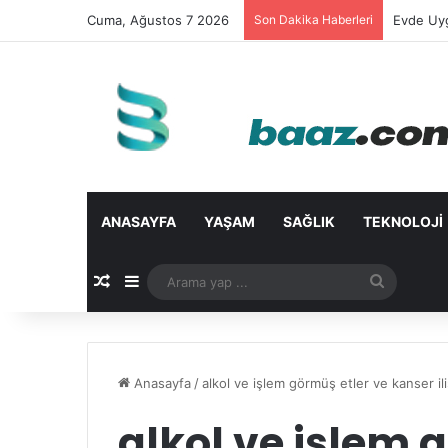
Cuma, Ağustos 7 2026
Son Dakika Haberleri
Evde Uyg
ANASAYFA
YAŞAM
SAĞLIK
TEKNOLOJI
Rastgele Makale
Kenar Bölmesi
Arama
yap
...
Anasayfa
/
alkol ve işlem görmüş etler ve kanser ili
alkol ve işlem 