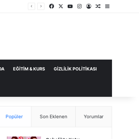
Facebook
X
YouTube
Instagram
Kayıt Ol
Rastgele Makale
Kenar Bölme
DA
EĞITIM & KURS
GIZLILIK POLITIKASI
Popüler
Son Eklenen
Yorumlar