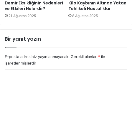
Demir Eksikliğinin Nedenleri
Kilo Kaybının Altında Yatan
ve Etkileri Nelerdir?
Tehlikeli Hastalıklar
21 Ağustos 2025
8 Ağustos 2025
Bir yanıt yazın
E-posta adresiniz yayınlanmayacak.
Gerekli alanlar
*
ile
işaretlenmişlerdir
Y
o
r
u
m
*