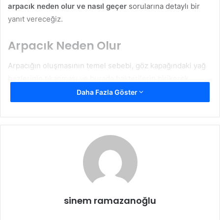
arpacık neden olur ve nasıl geçer
sorularına detaylı bir
yanıt vereceğiz.
Arpacık Neden Olur
Arpacığın oluşmasının temel sebebi, göz kapağındaki yağ
bezlerinin tıkanması ve burada bakterilerin birikerek
enfeksiyona yol açmasıdır. Ancak bu durumu tetikleyen
Daha Fazla Göster
farklı faktörler de vardır:
Hijyen Eksikliği:
Ellerimizi yıkamadan gözlerimize
dokunmak, bakterilerin göz kapağına bulaşmasına ve
enfeksiyon oluşmasına neden olabilir.
Yağlı Cilt ve Makyaj Kalıntıları:
Göz makyajını
tamamen temizlememek, yağ bezlerinin tıkanmasına
ve enfeksiyon riskinin artmasına sebep olur.
sinem ramazanoğlu
Bağışıklık Sisteminin Zayıf Olması:
Vücudun