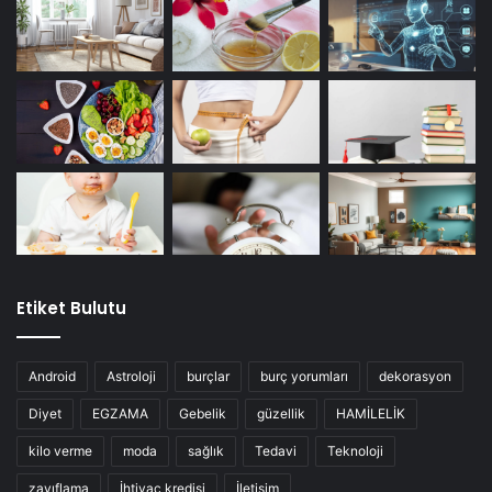
Etiket Bulutu
Android
Astroloji
burçlar
burç yorumları
dekorasyon
Diyet
EGZAMA
Gebelik
güzellik
HAMİLELİK
kilo verme
moda
sağlık
Tedavi
Teknoloji
zayıflama
İhtiyaç kredisi
İletişim