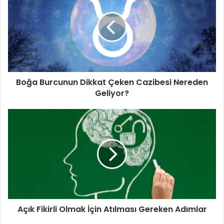
Dikkat
uygulamak, tıkanmış yağ bezlerinin açılmasına ve
Çeken
iltihabın drenajına yardımcı olabilir.
Cazibesi
Ellerinizi ve Gözlerinizi Temiz Tutun:
Göz hijyenine
Nereden
Geliyor?
dikkat etmek, mevcut arpacığın büyümemesini ve
tekrar oluşmasını önleyebilir.
Makyaj ve Lens Kullanımından Kaçının:
Göz makyajı
Boğa Burcunun Dikkat Çeken Cazibesi Nereden
Geliyor?
veya kontakt lens kullanmak, enfeksiyonun daha da
kötüleşmesine neden olabilir.
Açık
Doktora Danışın:
Eğer arpacık büyükse, ağrılıysa veya
Fikirli
uzun süre iyileşmiyorsa, bir göz doktoruna
Olmak
İçin
başvurmak gerekebilir. Doktor antibiyotikli damla veya
Atılması
krem önerebilir.
Gereken
Doğal Yöntemler:
İltihap sökücü ve yatıştırıcı
Adımlar
özelliğiyle bilinen papatya çayı veya yeşil çay
poşetlerini sıcak suyla hafif nemlendirip göz kapağına
Açık Fikirli Olmak İçin Atılması Gereken Adımlar
uygulamak da rahatlık sağlayabilir.