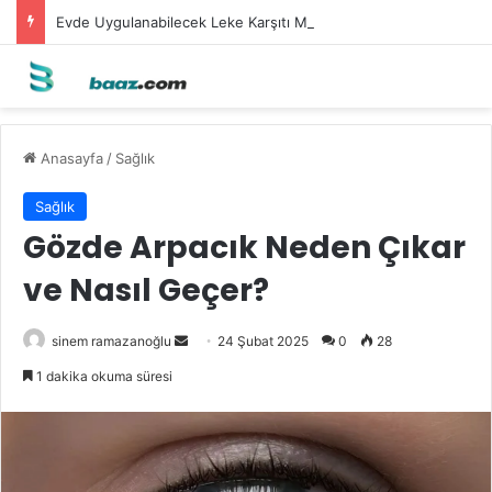
Evde Uygulanabilecek Leke Karşıtı Maskeler
Anasayfa
/
Sağlık
Sağlık
Gözde Arpacık Neden Çıkar
ve Nasıl Geçer?
Bir
sinem ramazanoğlu
24 Şubat 2025
0
28
e-
1 dakika okuma süresi
posta
göndermek