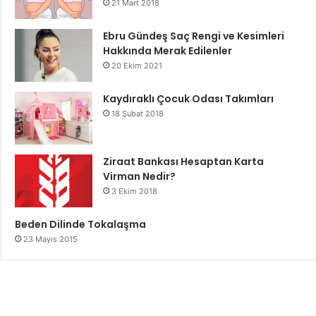
21 Mart 2018
2 yemek kaşığı su
Ebru Gündeş Saç Rengi ve Kesimleri
Hazırlık ve Uygulama:
Hakkında Merak Edilenler
20 Ekim 2021
Elma sirkesini su ile seyreltin.
Kaydıraklı Çocuk Odası Takımları
Bir pamuk yardımıyla temiz cildinize uygulayın.
18 Şubat 2018
Cildinizde kurumasını bekleyin ve durulamayın.
Bu toniği her gün kullanarak cildinizin daha sıkı ve sağlıklı
Ziraat Bankası Hesaptan Karta
Virman Nedir?
görünmesini sağlayabilirsiniz.
3 Ekim 2018
Sonuç
Beden Dilinde Tokalaşma
23 Mayıs 2015
Ev yapımı gözenek sıkılaştırıcı maske tarifleri ile cildinize
hak ettiği özeni gösterebilirsiniz. Düzenli olarak bu
maskeleri uygulayarak daha temiz, sıkı ve sağlıklı bir cilde
kavuşmanız mümkün. Kimyasal içerikli ürünler yerine