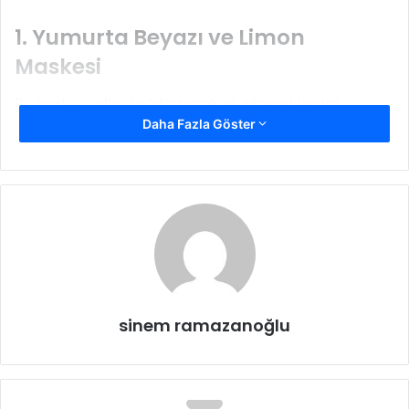
1. Yumurta Beyazı ve Limon
Maskesi
Bu maske, cildinizi sıkılaştırmak ve gözeneklerinizi
Daha Fazla Göster
küçültmek için harika bir seçenektir. Yumurta beyazı cildi
sıkılaştırırken, limon suyu antiseptik özellikleri sayesinde
cildinizi temizler ve aydınlatır.
Malzemeler:
1 yumurta beyazı
Yarım limonun suyu
sinem ramazanoğlu
Hazırlık ve Uygulama:
Yumurta beyazını bir kasede köpürene kadar çırpın.