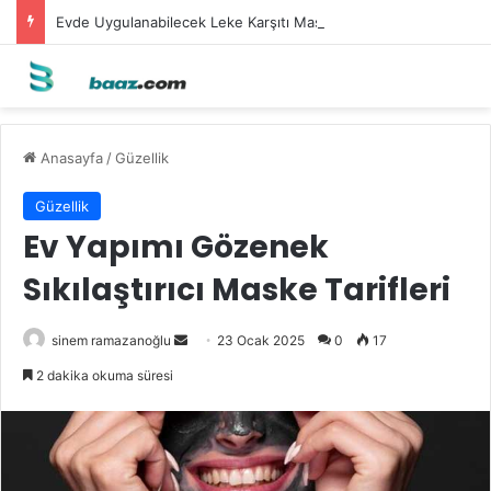
Evde Uygulanabilecek Leke Karşıtı Maskeler
Anasayfa
/
Güzellik
Güzellik
Ev Yapımı Gözenek
Sıkılaştırıcı Maske Tarifleri
Bir
sinem ramazanoğlu
23 Ocak 2025
0
17
e-
2 dakika okuma süresi
posta
göndermek