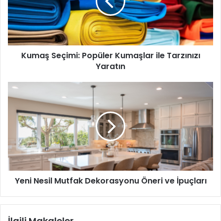
ile
1 yemek kaşığı bal
Tarzınızı
Yaratın
1 çay kaşığı tarçın
Hazırlık ve Uygulama:
Kumaş Seçimi: Popüler Kumaşlar ile Tarzınızı
Yaratın
Bal ve tarçını homojen bir karışım elde edene kadar
karıştırın.
Yeni
Nesil
Karışımı yüzünüze nazikçe masaj yaparak sürün.
Mutfak
10-15 dakika bekletin.
Dekorasyonu
Öneri
Ilık suyla durulayarak cildinizi temizleyin.
ve
İpuçları
Bu maske düzenli kullanımda cildinizi temizler ve
gözeneklerin küçülmesine yardımcı olur.
Yeni Nesil Mutfak Dekorasyonu Öneri ve İpuçları
3. Kil Maskesi
Kil, fazla yağı emerek cildinizi temizler ve gözeneklerinizi
İlgili Makaleler