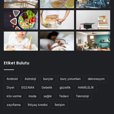
Etiket Bulutu
Android
Astroloji
burçlar
burç yorumları
dekorasyon
Diyet
EGZAMA
Gebelik
güzellik
HAMİLELİK
kilo verme
moda
sağlık
Tedavi
Teknoloji
zayıflama
İhtiyaç kredisi
İletişim