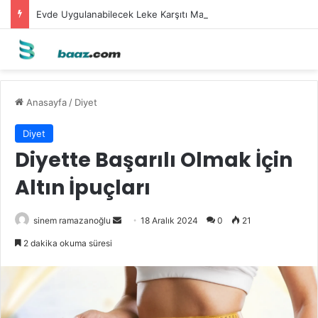
Evde Uygulanabilecek Leke Karşıtı Maskeler
Anasayfa
/
Diyet
Diyet
Diyette Başarılı Olmak İçin
Altın İpuçları
Bir
sinem ramazanoğlu
18 Aralık 2024
0
21
e-
2 dakika okuma süresi
posta
göndermek