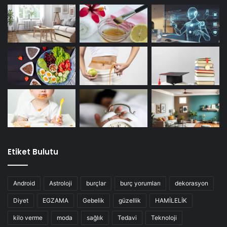
Etiket Bulutu
Android
Astroloji
burçlar
burç yorumları
dekorasyon
Diyet
EGZAMA
Gebelik
güzellik
HAMİLELİK
kilo verme
moda
sağlık
Tedavi
Teknoloji