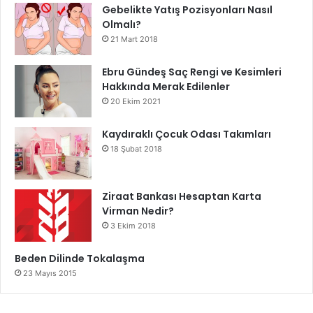
Gebelikte Yatış Pozisyonları Nasıl
Olmalı?
Diyet
diyette uyulması gereken kurallar
21 Mart 2018
kilo verme
Ebru Gündeş Saç Rengi ve Kesimleri
Hakkında Merak Edilenler
20 Ekim 2021
Kaydıraklı Çocuk Odası Takımları
18 Şubat 2018
Ziraat Bankası Hesaptan Karta
Virman Nedir?
3 Ekim 2018
Beden Dilinde Tokalaşma
23 Mayıs 2015