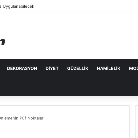
e Uygulanabilecek Leke Karşıtı Maskeler
DEKORASYON
DIYET
GÜZELLIK
HAMILELIK
MO
Önlemenin Püf Noktaları