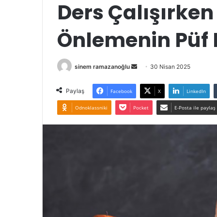
Ders Çalışırke
Önlemenin Püf 
Bir
sinem ramazanoğlu
30 Nisan 2025
e-
posta
Paylaş
Facebook
X
LinkedIn
göndermek
Odnoklassniki
Pocket
E-Posta ile paylaş