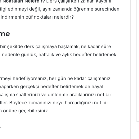
 Noktaları Nelerdir?
Ders çalışırken zaman kaybını
bilgi edinmeyi değil, aynı zamanda öğrenme sürecinden
a indirmenin püf noktaları nelerdir?
eme
bir şekilde ders çalışmaya başlamak, ne kadar süre
Bu nedenle günlük, haftalık ve aylık hedefler belirlemek
irmeyi hedefliyorsanız, her gün ne kadar çalışmanız
 yaparken gerçekçi hedefler belirlemek de hayal
çalışma saatlerinizi ve dinlenme aralıklarınızı net bir
ller. Böylece zamanınızı neye harcadığınızı net bir
n önüne geçebilirsiniz.
: