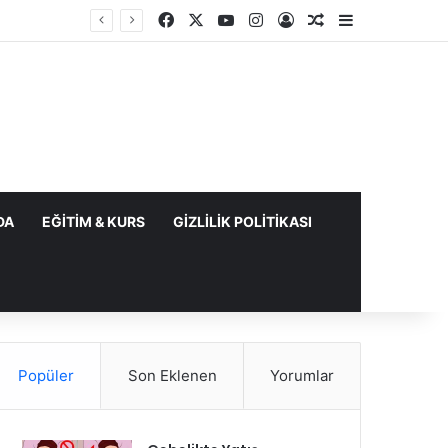
Facebook
X
YouTube
Instagram
Kayıt Ol
Rastgele Makale
Kenar Bölme
DA
EĞITIM & KURS
GIZLILIK POLITIKASI
Popüler
Son Eklenen
Yorumlar