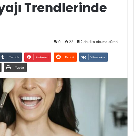
ajı Trendlerinde
0
22
2 dakika okuma süresi
Tumblr
Pinterest
Reddit
VKontakte
Yazdır