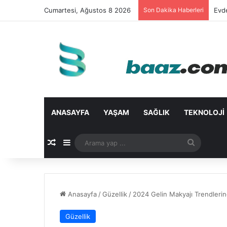
Cumartesi, Ağustos 8 2026
Son Dakika Haberleri
Evd
ANASAYFA
YAŞAM
SAĞLIK
TEKNOLOJI
Rastgele Makale
Kenar Bölmesi
Arama
yap
...
Anasayfa
/
Güzellik
/
2024 Gelin Makyajı Trendleri
Güzellik