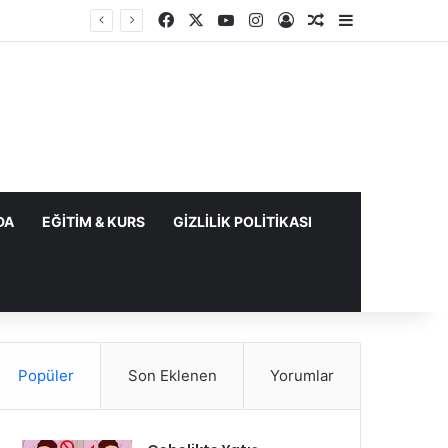
Facebook
X
YouTube
Instagram
Kayıt Ol
Rastgele Makale
Kenar Bölme
DA
EĞITIM & KURS
GIZLILIK POLITIKASI
Popüler
Son Eklenen
Yorumlar