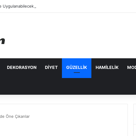
e Uygulanabilecek Leke Karşıtı Maskeler
DEKORASYON
DIYET
GÜZELLIK
HAMILELIK
MO
nde Öne Çıkanlar