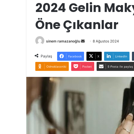
2024 Gelin Maky
Öne Çıkanlar
Bir
sinem ramazanoğlu
8 Ağustos 2024
e-
posta
Paylaş
Facebook
X
LinkedIn
göndermek
Odnoklassniki
Pocket
E-Posta ile paylaş