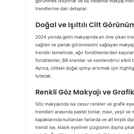
görünmek istiyorlar ve bu nedenle makyaj trendl
trendlerine dair detaylar:
Doğal ve Işıltılı Cilt Görün
2024 yılında gelin makyajında en öne çıkan trend
sağlıklı ve parlak görünmesini sağlayan makyaj t
trendin temelinde, ağır fondötenlerden kaçınara
fondötenler, BB kremler ve nemlendirici etkili 
Ayrıca, ciltteki doğal ışıltıyı artırmak için hig
tutacak.
Renkli Göz Makyajı ve Grafik
Göz makyajında ise cesur renkler ve grafik eyel
trendleri arasında pastel tonlar, mavi, yeşil ve 
kapaklarında kullanılan farlarda ve alt kirpik di
trendi ise, klasik eyeliner çizgisinin dışına çık