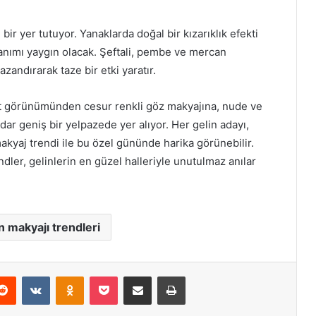
bir yer tutuyor. Yanaklarda doğal bir kızarıklık efekti
llanımı yaygın olacak. Şeftali, pembe ve mercan
kazandırarak taze bir etki yaratır.
 cilt görünümünden cesur renkli göz makyajına, nude ve
dar geniş bir yelpazede yer alıyor. Her gelin adayı,
kyaj trendi ile bu özel gününde harika görünebilir.
dler, gelinlerin en güzel halleriyle unutulmaz anılar
n makyajı trendleri
erest
Reddit
VKontakte
Odnoklassniki
Pocket
E-Posta ile paylaş
Yazdır