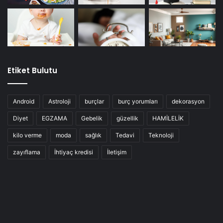
Etiket Bulutu
Android
Astroloji
burçlar
burç yorumları
dekorasyon
Diyet
EGZAMA
Gebelik
güzellik
HAMİLELİK
kilo verme
moda
sağlık
Tedavi
Teknoloji
zayıflama
İhtiyaç kredisi
İletişim