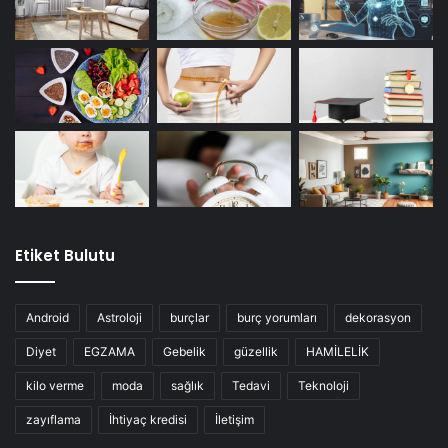
Etiket Bulutu
Android
Astroloji
burçlar
burç yorumları
dekorasyon
Diyet
EGZAMA
Gebelik
güzellik
HAMİLELİK
kilo verme
moda
sağlık
Tedavi
Teknoloji
zayıflama
İhtiyaç kredisi
İletişim