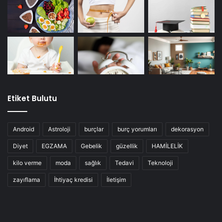
Etiket Bulutu
Android
Astroloji
burçlar
burç yorumları
dekorasyon
Diyet
EGZAMA
Gebelik
güzellik
HAMİLELİK
kilo verme
moda
sağlık
Tedavi
Teknoloji
zayıflama
İhtiyaç kredisi
İletişim