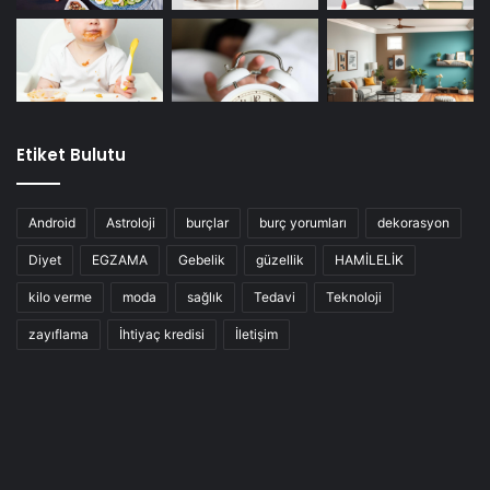
Etiket Bulutu
Android
Astroloji
burçlar
burç yorumları
dekorasyon
Diyet
EGZAMA
Gebelik
güzellik
HAMİLELİK
kilo verme
moda
sağlık
Tedavi
Teknoloji
zayıflama
İhtiyaç kredisi
İletişim