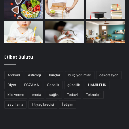
Etiket Bulutu
Android
Astroloji
burçlar
burç yorumları
dekorasyon
Diyet
EGZAMA
Gebelik
güzellik
HAMİLELİK
kilo verme
moda
sağlık
Tedavi
Teknoloji
zayıflama
İhtiyaç kredisi
İletişim