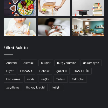
Etiket Bulutu
Android
Astroloji
burçlar
burç yorumları
dekorasyon
Diyet
EGZAMA
Gebelik
güzellik
HAMİLELİK
kilo verme
moda
sağlık
Tedavi
Teknoloji
zayıflama
İhtiyaç kredisi
İletişim