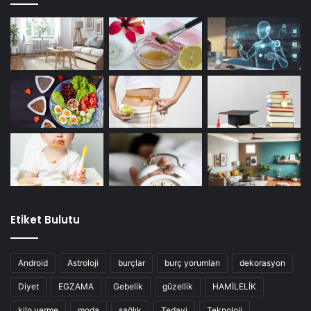
Etiket Bulutu
Android
Astroloji
burçlar
burç yorumları
dekorasyon
Diyet
EGZAMA
Gebelik
güzellik
HAMİLELİK
kilo verme
moda
sağlık
Tedavi
Teknoloji