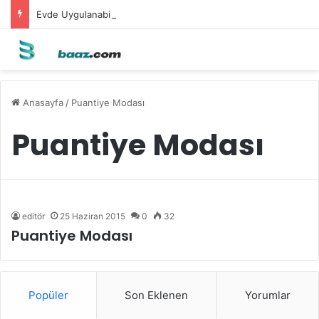
Evde Uygulanabilecek Leke Karşıtı Maskeler
Anasayfa
/
Puantiye Modası
Puantiye Modası
editör
25 Haziran 2015
0
32
Puantiye Modası
Popüler
Son Eklenen
Yorumlar