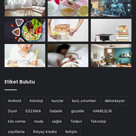
Etiket Bulutu
Android
Astroloji
burçlar
burç yorumları
dekorasyon
Diyet
EGZAMA
Gebelik
güzellik
HAMİLELİK
kilo verme
moda
sağlık
Tedavi
Teknoloji
zayıflama
İhtiyaç kredisi
İletişim