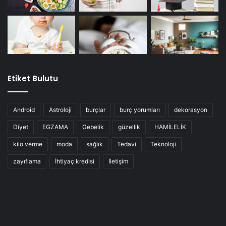
Etiket Bulutu
Android
Astroloji
burçlar
burç yorumları
dekorasyon
Diyet
EGZAMA
Gebelik
güzellik
HAMİLELİK
kilo verme
moda
sağlık
Tedavi
Teknoloji
zayıflama
İhtiyaç kredisi
İletişim