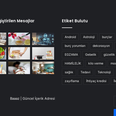
iştirilen Mesajlar
Etiket Bulutu
Android
Astroloji
burçlar
burç yorumları
dekorasyon
EGZAMA
Gebelik
güzellik
HAMİLELİK
kilo verme
mo
sağlık
Tedavi
Teknoloji
zayıflama
İhtiyaç kredisi
İ
E
Baaaz | Güncel İçerik Adresi
P
a
g