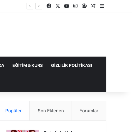
Facebook
X
YouTube
Instagram
Kayıt Ol
Rastgele Makale
Kenar Bölme
DA
EĞITIM & KURS
GIZLILIK POLITIKASI
Popüler
Son Eklenen
Yorumlar