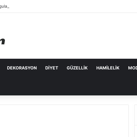
ulanabilecek Leke Karşıtı Maskeler
DEKORASYON
DIYET
GÜZELLIK
HAMILELIK
MO