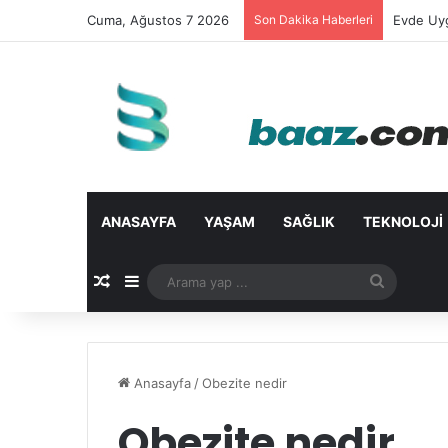
Cuma, Ağustos 7 2026
Son Dakika Haberleri
Evde Uyg
ANASAYFA
YAŞAM
SAĞLIK
TEKNOLOJI
Rastgele Makale
Kenar Bölmesi
Arama
yap
...
Anasayfa
/
Obezite nedir
Obezite nedir