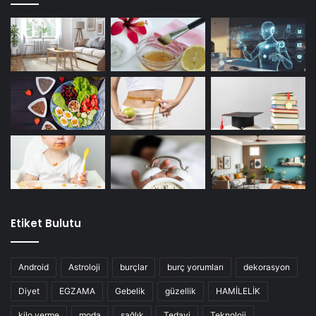
Etiket Bulutu
Android
Astroloji
burçlar
burç yorumları
dekorasyon
Diyet
EGZAMA
Gebelik
güzellik
HAMİLELİK
kilo verme
moda
sağlık
Tedavi
Teknoloji