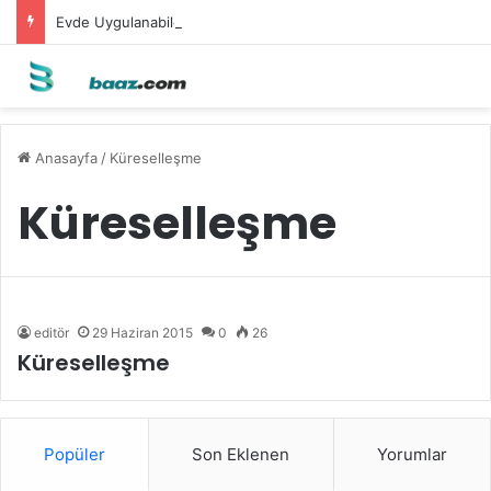
Evde Uygulanabilecek Leke Karşıtı Maskeler
Anasayfa
/
Küreselleşme
Küreselleşme
editör
29 Haziran 2015
0
26
Küreselleşme
Popüler
Son Eklenen
Yorumlar