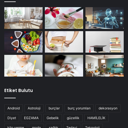
Etiket Bulutu
Android
Astroloji
burçlar
burç yorumları
dekorasyon
Diyet
EGZAMA
Gebelik
güzellik
HAMİLELİK
kilo verme
moda
sağlık
Tedavi
Teknoloji