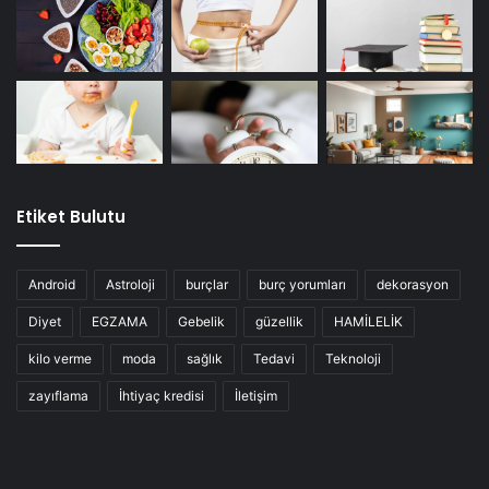
Etiket Bulutu
Android
Astroloji
burçlar
burç yorumları
dekorasyon
Diyet
EGZAMA
Gebelik
güzellik
HAMİLELİK
kilo verme
moda
sağlık
Tedavi
Teknoloji
zayıflama
İhtiyaç kredisi
İletişim