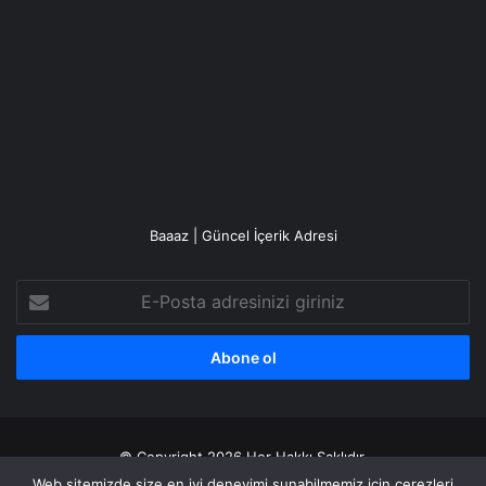
Baaaz | Güncel İçerik Adresi
E-
Posta
adresinizi
giriniz
© Copyright 2026 Her Hakkı Saklıdır.
Web sitemizde size en iyi deneyimi sunabilmemiz için çerezleri