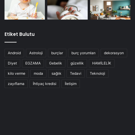
Etiket Bulutu
Android
Astroloji
burçlar
burç yorumları
dekorasyon
Diyet
EGZAMA
Gebelik
güzellik
HAMİLELİK
kilo verme
moda
sağlık
Tedavi
Teknoloji
zayıflama
İhtiyaç kredisi
İletişim