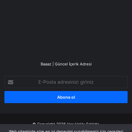
Baaaz | Güncel İçerik Adresi
E-
Posta
adresinizi
giriniz
© Copyright 2026 Her Hakkı Saklıdır.
Web sitemizde size en iyi deneyimi sunabilmemiz için çerezleri