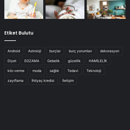
Etiket Bulutu
Android
Astroloji
burçlar
burç yorumları
dekorasyon
Diyet
EGZAMA
Gebelik
güzellik
HAMİLELİK
kilo verme
moda
sağlık
Tedavi
Teknoloji
zayıflama
İhtiyaç kredisi
İletişim