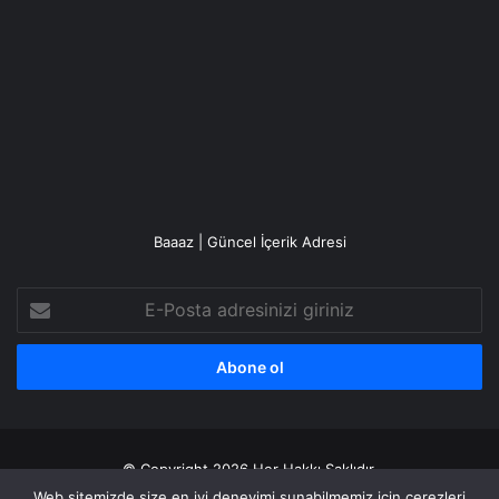
Baaaz | Güncel İçerik Adresi
E-
Posta
adresinizi
giriniz
© Copyright 2026 Her Hakkı Saklıdır.
Web sitemizde size en iyi deneyimi sunabilmemiz için çerezleri