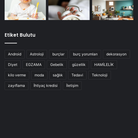
Etiket Bulutu
Android
Astroloji
burçlar
burç yorumları
dekorasyon
Diyet
EGZAMA
Gebelik
güzellik
HAMİLELİK
kilo verme
moda
sağlık
Tedavi
Teknoloji
zayıflama
İhtiyaç kredisi
İletişim