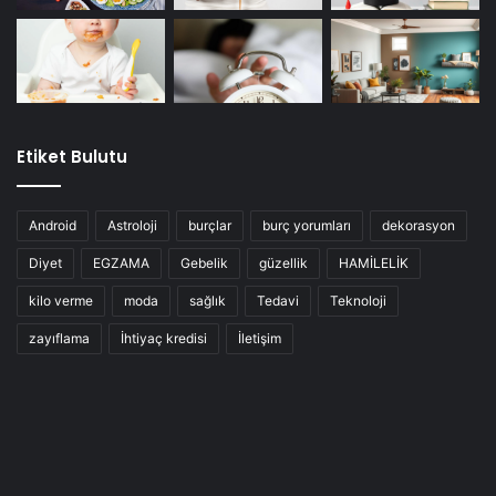
Etiket Bulutu
Android
Astroloji
burçlar
burç yorumları
dekorasyon
Diyet
EGZAMA
Gebelik
güzellik
HAMİLELİK
kilo verme
moda
sağlık
Tedavi
Teknoloji
zayıflama
İhtiyaç kredisi
İletişim