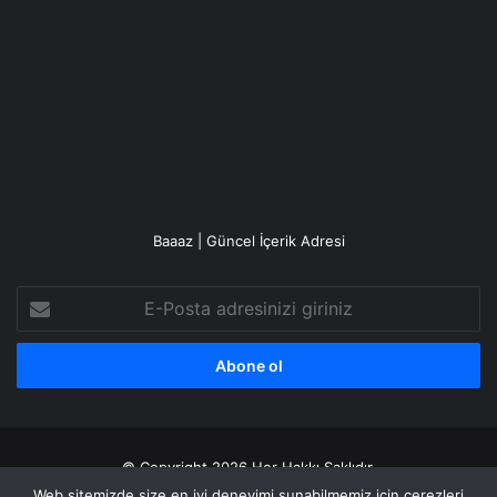
Baaaz | Güncel İçerik Adresi
E-
Posta
adresinizi
giriniz
© Copyright 2026 Her Hakkı Saklıdır.
Web sitemizde size en iyi deneyimi sunabilmemiz için çerezleri