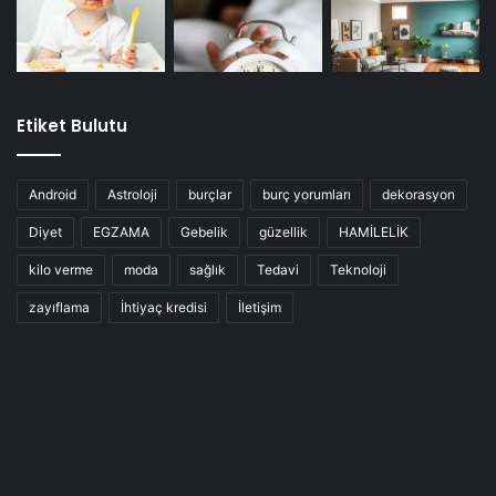
Etiket Bulutu
Android
Astroloji
burçlar
burç yorumları
dekorasyon
Diyet
EGZAMA
Gebelik
güzellik
HAMİLELİK
kilo verme
moda
sağlık
Tedavi
Teknoloji
zayıflama
İhtiyaç kredisi
İletişim