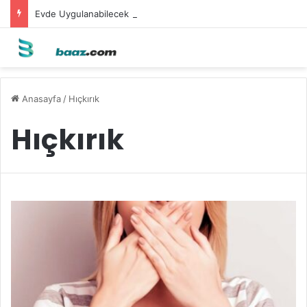
Evde Uygulanabilecek Leke Karşıtı Maskeler
Anasayfa
/
Hıçkırık
Hıçkırık