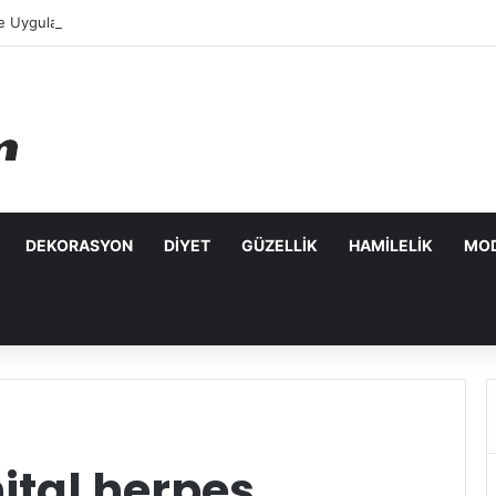
e Uygulanabilecek Leke Karşıtı Maskeler
DEKORASYON
DIYET
GÜZELLIK
HAMILELIK
MO
ital herpes