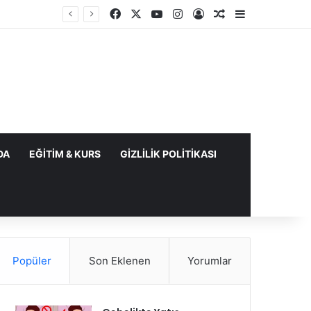
Facebook
X
YouTube
Instagram
Kayıt Ol
Rastgele Makale
Kenar Bölme
DA
EĞITIM & KURS
GIZLILIK POLITIKASI
Popüler
Son Eklenen
Yorumlar