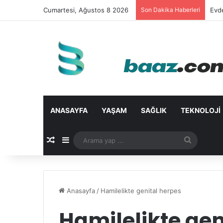
Cumartesi, Ağustos 8 2026
Son Dakika Haberleri
Evd
ANASAYFA
YAŞAM
SAĞLIK
TEKNOLOJI
Rastgele Makale
Kenar Bölmesi
Arama
yap
...
Anasayfa
/
Hamilelikte genital herpes
Hamilelikte gen