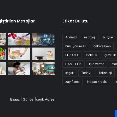
iştirilen Mesajlar
Etiket Bulutu
Android
Astroloji
burçlar
burç yorumları
dekorasyon
EGZAMA
Gebelik
güzellik
HAMİLELİK
kilo verme
mo
sağlık
Tedavi
Teknoloji
zayıflama
İhtiyaç kredisi
İ
E
Baaaz | Güncel İçerik Adresi
P
a
g