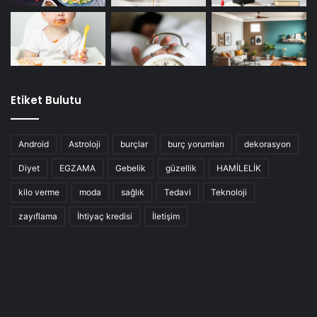
Etiket Bulutu
Android
Astroloji
burçlar
burç yorumları
dekorasyon
Diyet
EGZAMA
Gebelik
güzellik
HAMİLELİK
kilo verme
moda
sağlık
Tedavi
Teknoloji
zayıflama
İhtiyaç kredisi
İletişim