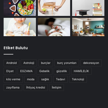
Etiket Bulutu
Android
Astroloji
burçlar
burç yorumları
dekorasyon
Diyet
EGZAMA
Gebelik
güzellik
HAMİLELİK
kilo verme
moda
sağlık
Tedavi
Teknoloji
zayıflama
İhtiyaç kredisi
İletişim