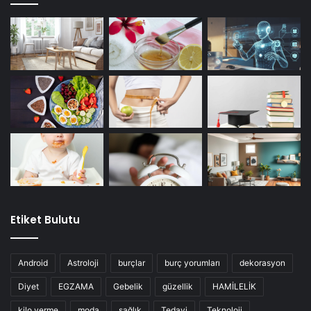
Etiket Bulutu
Android
Astroloji
burçlar
burç yorumları
dekorasyon
Diyet
EGZAMA
Gebelik
güzellik
HAMİLELİK
kilo verme
moda
sağlık
Tedavi
Teknoloji