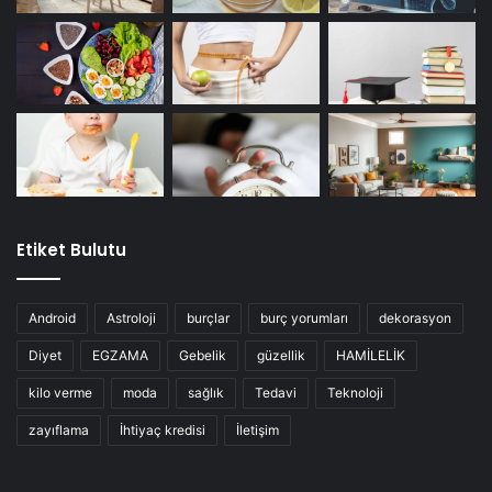
Etiket Bulutu
Android
Astroloji
burçlar
burç yorumları
dekorasyon
Diyet
EGZAMA
Gebelik
güzellik
HAMİLELİK
kilo verme
moda
sağlık
Tedavi
Teknoloji
zayıflama
İhtiyaç kredisi
İletişim