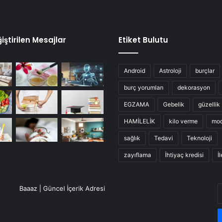
iştirilen Mesajlar
Etiket Bulutu
Android
Astroloji
burçlar
burç yorumları
dekorasyon
EGZAMA
Gebelik
güzellik
HAMİLELİK
kilo verme
mo
sağlık
Tedavi
Teknoloji
zayıflama
İhtiyaç kredisi
İ
E
Baaaz | Güncel İçerik Adresi
P
a
g