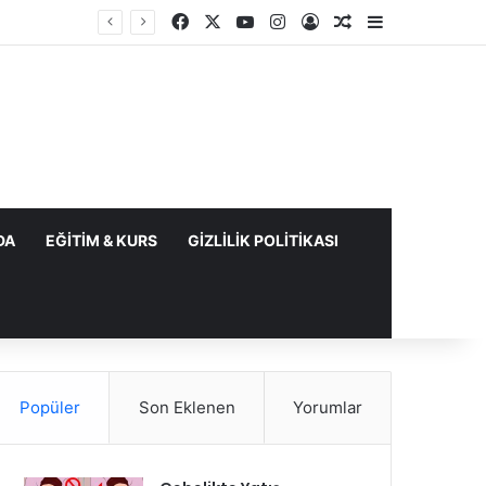
Facebook
X
YouTube
Instagram
Kayıt Ol
Rastgele Makale
Kenar Bölme
DA
EĞITIM & KURS
GIZLILIK POLITIKASI
Popüler
Son Eklenen
Yorumlar