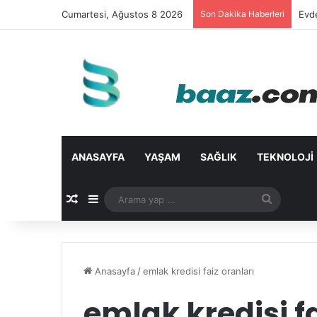
Cumartesi, Ağustos 8 2026
Son Dakika Haberleri
Evd
ANASAYFA
YAŞAM
SAĞLIK
TEKNOLOJI
Rastgele Makale
Kenar Bölmesi
Arama
yap
...
Anasayfa
/
emlak kredisi faiz oranları
emlak kredisi fa