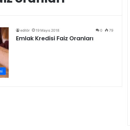
editör
19 Mayıs 2018
0
79
Emlak Kredisi Faiz Oranları
mi