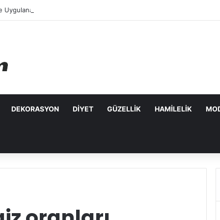
e Uygulanabilecek Leke Karşıtı Maskeler
DEKORASYON
DIYET
GÜZELLIK
HAMILELIK
MO
iz oranları