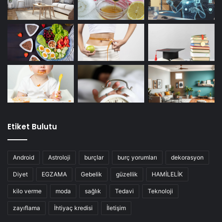
Etiket Bulutu
Android
Astroloji
burçlar
burç yorumları
dekorasyon
Diyet
EGZAMA
Gebelik
güzellik
HAMİLELİK
kilo verme
moda
sağlık
Tedavi
Teknoloji
zayıflama
İhtiyaç kredisi
İletişim