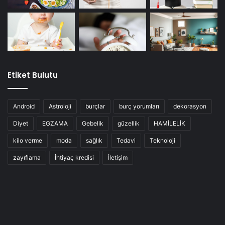
Etiket Bulutu
Android
Astroloji
burçlar
burç yorumları
dekorasyon
Diyet
EGZAMA
Gebelik
güzellik
HAMİLELİK
kilo verme
moda
sağlık
Tedavi
Teknoloji
zayıflama
İhtiyaç kredisi
İletişim